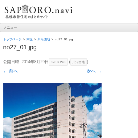
札幌市営住宅ナビ
メニュー
コンテンツへ移動
トップページ
南区
川沿団地
no27_01.jpg
no27_01.jpg
公開日時:
2014年8月29日
(
)
320 × 240
川沿団地
← 前へ
次へ →