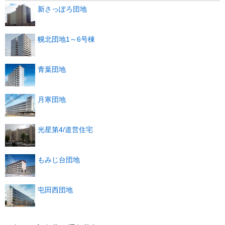
新さっぽろ団地
幌北団地1～6号棟
青葉団地
月寒団地
光星第4/道営住宅
もみじ台団地
屯田西団地