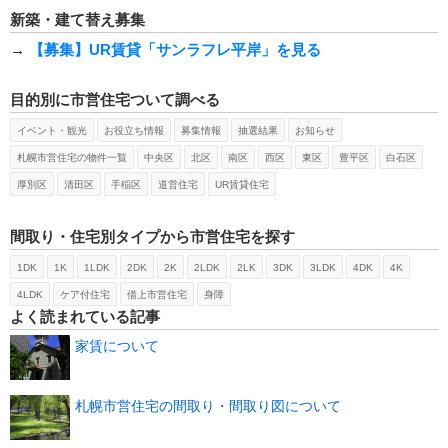
新築・建て替え募集
→
【募集】UR賃貸「サンラフレ平岸」を見る
目的別に市営住宅ついて調べる
イベント・観光
お役立ち情報
募集情報
抽選結果
お知らせ
札幌市営住宅の物件一覧
中央区
北区
南区
西区
東区
豊平区
白石区
厚別区
清田区
手稲区
道営住宅
UR賃貸住宅
間取り・住宅別タイプから市営住宅を探す
1DK
1K
1LDK
2DK
2K
2LDK
2LK
3DK
3LDK
4DK
4K
4LDK
ケア付住宅
借上市営住宅
身障
よく読まれている記事
家賃について
札幌市営住宅の間取り・間取り図について