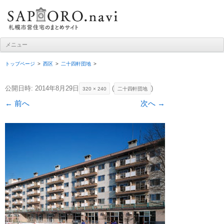
札幌市営住宅ナビ
メニュー
コンテンツへ移動
トップページ
西区
二十四軒団地
公開日時:
2014年8月29日
(
)
320 × 240
二十四軒団地
← 前へ
次へ →