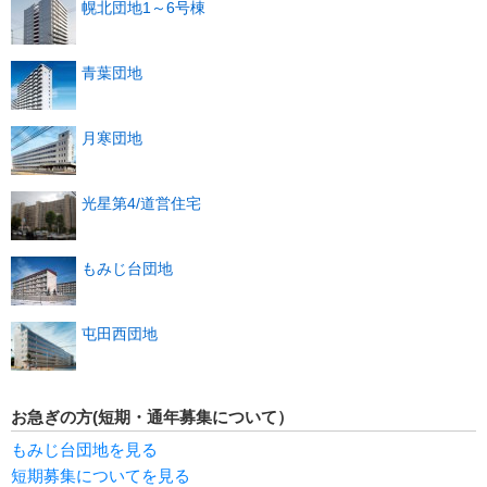
幌北団地1～6号棟
青葉団地
月寒団地
光星第4/道営住宅
もみじ台団地
屯田西団地
お急ぎの方(短期・通年募集について）
もみじ台団地を見る
短期募集についてを見る