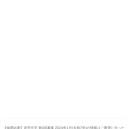
【抽選結果】道営住宅 第4回募集 2024年1月(令和7年)の情報はご希望に合った