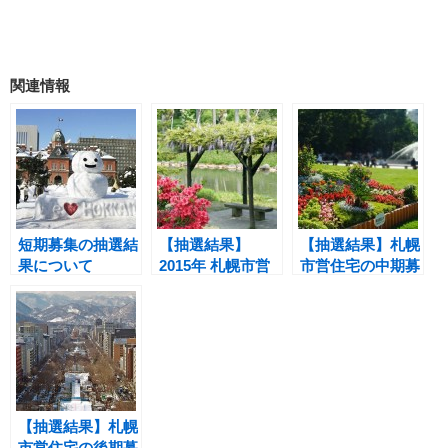
関連情報
短期募集の抽選結
【抽選結果】
【抽選結果】札幌
果について
2015年 札幌市営
市営住宅の中期募
住宅の新設募集
集について 2015
申し込みについて
年9月
【抽選結果】札幌
市営住宅の後期募