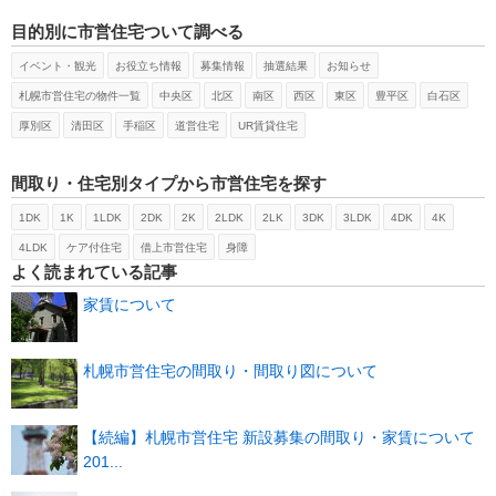
目的別に市営住宅ついて調べる
イベント・観光
お役立ち情報
募集情報
抽選結果
お知らせ
札幌市営住宅の物件一覧
中央区
北区
南区
西区
東区
豊平区
白石区
厚別区
清田区
手稲区
道営住宅
UR賃貸住宅
間取り・住宅別タイプから市営住宅を探す
1DK
1K
1LDK
2DK
2K
2LDK
2LK
3DK
3LDK
4DK
4K
4LDK
ケア付住宅
借上市営住宅
身障
よく読まれている記事
家賃について
札幌市営住宅の間取り・間取り図について
【続編】札幌市営住宅 新設募集の間取り・家賃について
201...