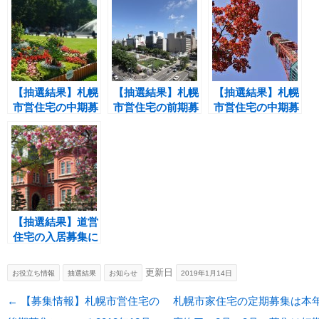
【抽選結果】札幌
【抽選結果】札幌
【抽選結果】札幌
市営住宅の中期募
市営住宅の前期募
市営住宅の中期募
集について 2015
集について 2016
集について 2017
年9月
年5月
年9月
【抽選結果】道営
住宅の入居募集に
ついて 2020年度
（令和2年）第1
更新日
お役立ち情報
抽選結果
お知らせ
2019年1月14日
回
投稿ナビゲーション
←
【募集情報】札幌市営住宅の
札幌市家住宅の定期募集は本