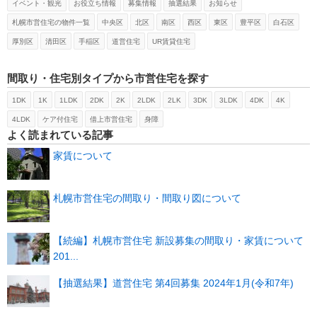
イベント・観光
お役立ち情報
募集情報
抽選結果
お知らせ
札幌市営住宅の物件一覧
中央区
北区
南区
西区
東区
豊平区
白石区
厚別区
清田区
手稲区
道営住宅
UR賃貸住宅
間取り・住宅別タイプから市営住宅を探す
1DK
1K
1LDK
2DK
2K
2LDK
2LK
3DK
3LDK
4DK
4K
4LDK
ケア付住宅
借上市営住宅
身障
よく読まれている記事
家賃について
札幌市営住宅の間取り・間取り図について
【続編】札幌市営住宅 新設募集の間取り・家賃について
201...
【抽選結果】道営住宅 第4回募集 2024年1月(令和7年)