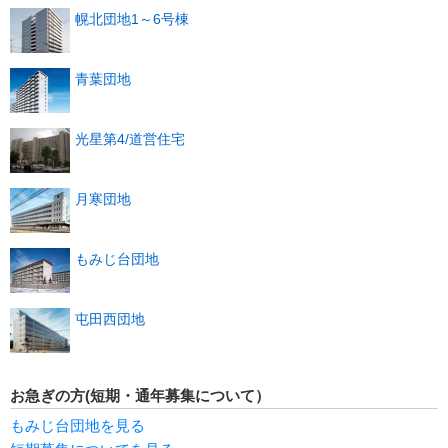
幌北団地1～6号棟
青葉団地
光星第4/道営住宅
月寒団地
もみじ台団地
屯田西団地
お急ぎの方(短期・通年募集について）
もみじ台団地を見る