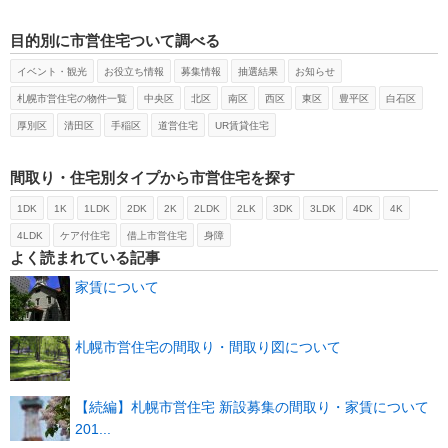
目的別に市営住宅ついて調べる
イベント・観光
お役立ち情報
募集情報
抽選結果
お知らせ
札幌市営住宅の物件一覧
中央区
北区
南区
西区
東区
豊平区
白石区
厚別区
清田区
手稲区
道営住宅
UR賃貸住宅
間取り・住宅別タイプから市営住宅を探す
1DK
1K
1LDK
2DK
2K
2LDK
2LK
3DK
3LDK
4DK
4K
4LDK
ケア付住宅
借上市営住宅
身障
よく読まれている記事
家賃について
札幌市営住宅の間取り・間取り図について
【続編】札幌市営住宅 新設募集の間取り・家賃について
201...