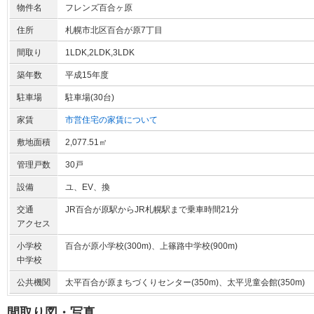
物件名
フレンズ百合ヶ原
住所
札幌市北区百合が原7丁目
間取り
1LDK,2LDK,3LDK
築年数
平成15年度
駐車場
駐車場(30台)
家賃
市営住宅の家賃について
敷地面積
2,077.51㎡
管理戸数
30戸
設備
ユ、EV、換
交通
JR百合が原駅からJR札幌駅まで乗車時間21分
アクセス
小学校
百合が原小学校(300m)、上篠路中学校(900m)
中学校
公共機関
太平百合が原まちづくりセンター(350m)、太平児童会館(350m)
間取り図・写真