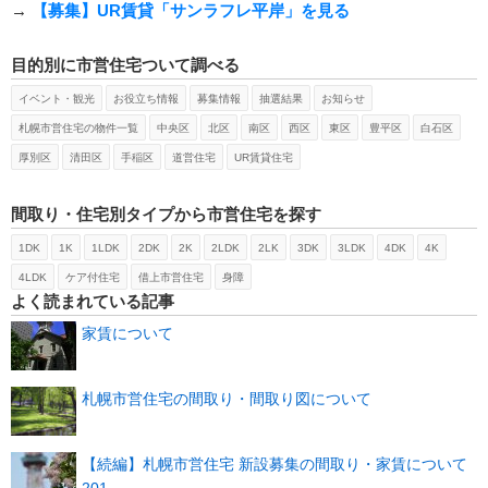
→
【募集】UR賃貸「サンラフレ平岸」を見る
目的別に市営住宅ついて調べる
イベント・観光
お役立ち情報
募集情報
抽選結果
お知らせ
札幌市営住宅の物件一覧
中央区
北区
南区
西区
東区
豊平区
白石区
厚別区
清田区
手稲区
道営住宅
UR賃貸住宅
間取り・住宅別タイプから市営住宅を探す
1DK
1K
1LDK
2DK
2K
2LDK
2LK
3DK
3LDK
4DK
4K
4LDK
ケア付住宅
借上市営住宅
身障
よく読まれている記事
家賃について
札幌市営住宅の間取り・間取り図について
【続編】札幌市営住宅 新設募集の間取り・家賃について