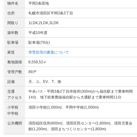
物件名
平岡3条団地
住所
札幌市清田区平岡3条3丁目
間取り
1LDK,2LDK,3LDK
築年数
平成10年度
駐車場
駐車場(79台)
家賃
市営住宅の家賃について
敷地面積
8,558,52㎡
管理戸数
89戸
設備
天、ユ、EV、T、換
交通
中央バス・平岡3条2丁目停留所(300m)から福住駅まで乗車時間
14分、地下鉄東豊線福住駅から大通駅まで乗車時間11分
アクセス
小学校
清田小学校(1,000m)、平岡中学校(1,000m)
中学校
公共機関
清田稲区役所(600m)、清田区民センター(1,800m)、清田児童会
館(1,200m)、清田まちづくりセンター(1,800m)