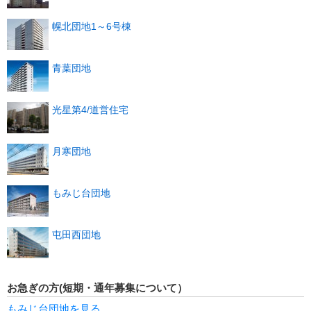
幌北団地1～6号棟
青葉団地
光星第4/道営住宅
月寒団地
もみじ台団地
屯田西団地
お急ぎの方(短期・通年募集について）
もみじ台団地を見る