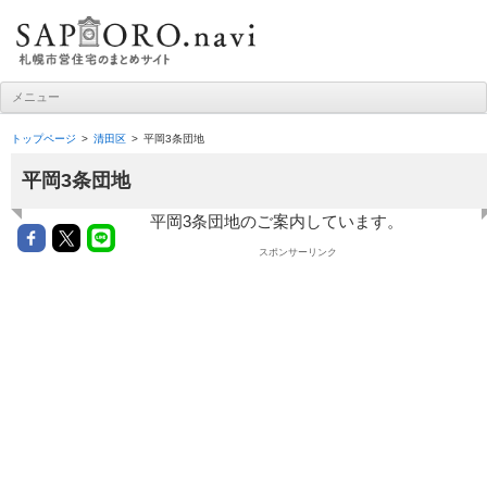
札幌市営住宅ナビ
メニュー
コンテンツへ移動
トップページ
清田区
平岡3条団地
平岡3条団地
平岡3条団地のご案内しています。
スポンサーリンク