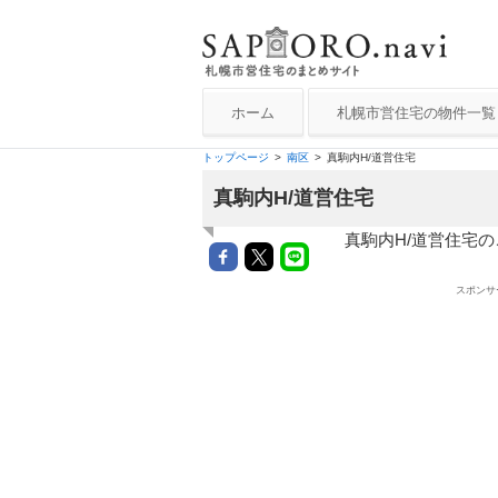
コンテンツへ移動
札幌市営住宅ナビ
ホーム
札幌市営住宅の物件一覧
中央区
トップページ
南区
真駒内H/道営住宅
北区
真駒内H/道営住宅
南区
真駒内H/道営住宅
厚別区
スポンサ
手稲区
東区
清田区
白石区
西区
豊平区