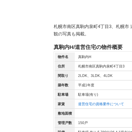
札幌市南区真駒内泉町4丁目3、札幌市
観の写真も掲載。
真駒内H/道営住宅の物件概要
物件名
真駒内H
住所
札幌市南区真駒内泉町4丁目3
間取り
2LDK、3LDK、4LDK
築年数
平成1年度
駐車場
駐車場(有り)
家賃
道営住宅の資格要件について
敷地面積
管理戸数
150戸