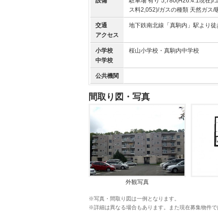
設備
駐車場 有り 5,780(H26.4.1
ス料2,052)/ガスの種類 天然ガ
交通
地下鉄南北線「真駒内」駅より徒
アクセス
小学校
桜山小学校・真駒内中学校
中学校
公共機関
間取り図・写真
外観写真
※写真・間取り図は一例となります。
※詳細は異なる場合もあります。また現在募集物件で