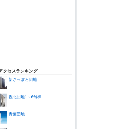
アクセスランキング
新さっぽろ団地
幌北団地1～6号棟
青葉団地