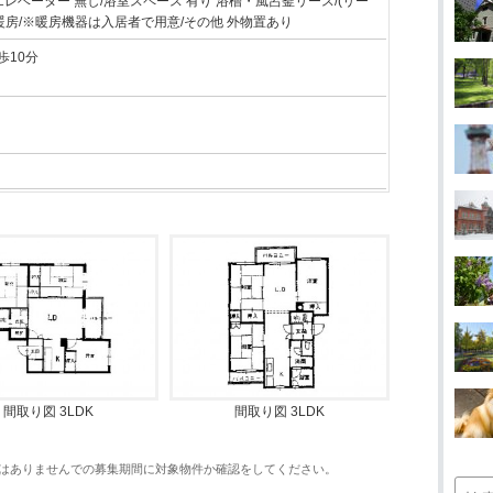
現在)/エレベーター 無し/浴室スペース 有り 浴槽・風呂釜リース/(リー
ス/暖房/※暖房機器は入居者で用意/その他 外物置あり
歩10分
間取り図 3LDK
間取り図 3LDK
はありませんでの募集期間に対象物件か確認をしてください。
検