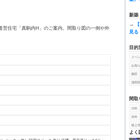
新築
→
【
 道営住宅「真駒内H」のご案内。間取り図の一例や外
見る
目的
イベ
お知
南区
清田
間取
1DK
3DK
借上
よく