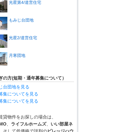
光星第4/道営住宅
もみじ台団地
光星2/道営住宅
月寒団地
ぎの方(短期・通年募集について）
じ台団地を見る
募集についてを見る
募集についてを見る
賃貸物件をお探しの場合は、
MO
、
ライフルホームズ
、
いい部屋ネ
、そして低価格で評判の
ビレッジハウ