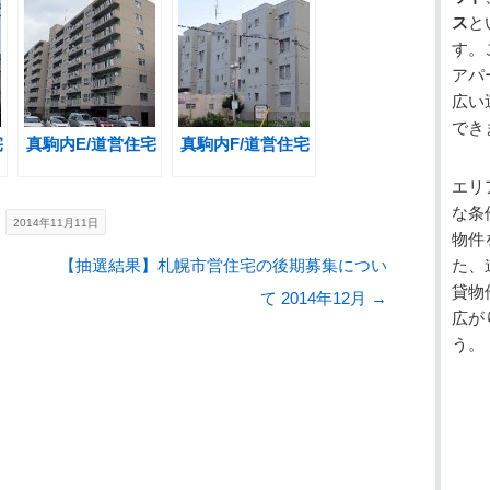
ス
と
す。
アパ
広い
でき
宅
真駒内E/道営住宅
真駒内F/道営住宅
エリ
な条
日
2014年11月11日
物件
【抽選結果】札幌市営住宅の後期募集につい
た、
貸物
て 2014年12月
→
広が
う。