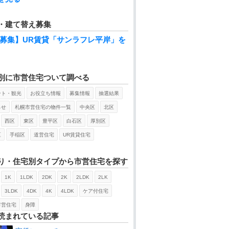
・建て替え募集
募集】UR賃貸「サンラフレ平岸」を
別に市営住宅ついて調べる
ント・観光
お役立ち情報
募集情報
抽選結果
らせ
札幌市営住宅の物件一覧
中央区
北区
西区
東区
豊平区
白石区
厚別区
区
手稲区
道営住宅
UR賃貸住宅
り・住宅別タイプから市営住宅を探す
1K
1LDK
2DK
2K
2LDK
2LK
3LDK
4DK
4K
4LDK
ケア付住宅
市営住宅
身障
読まれている記事