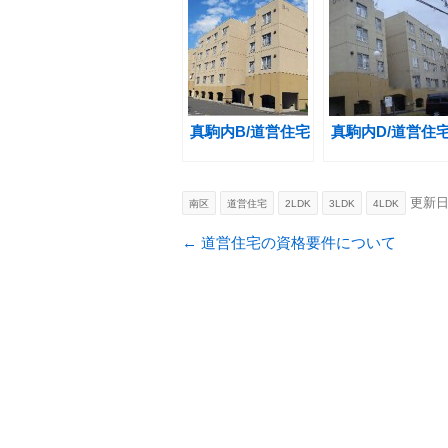
真駒内B/道営住宅
真駒内D/道営住
更新
南区
道営住宅
2LDK
3LDK
4LDK
投稿ナビゲーション
←
道営住宅の資格要件について