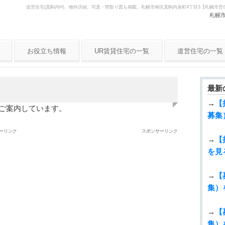
道営住宅(真駒内H)、物件詳細。写真・間取り図も掲載。札幌市南区真駒内泉町4丁目3【札幌市
札幌
お役立ち情報
UR賃貸住宅の一覧
道営住宅の一覧
抽選結果
募集情報
最新
→
【
のご案内しています。
募集
ーリンク
スポンサーリンク
→
【
を見
→
【
集）
→
【
集）