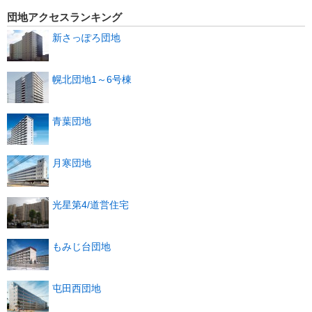
団地アクセスランキング
新さっぽろ団地
幌北団地1～6号棟
青葉団地
月寒団地
光星第4/道営住宅
もみじ台団地
屯田西団地