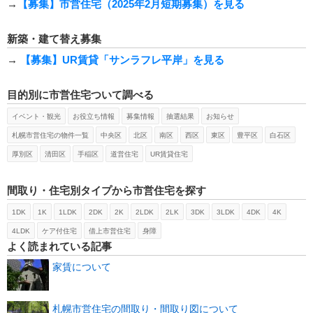
→
【募集】市営住宅（2025年2月短期募集）を見る
新築・建て替え募集
→
【募集】UR賃貸「サンラフレ平岸」を見る
目的別に市営住宅ついて調べる
イベント・観光
お役立ち情報
募集情報
抽選結果
お知らせ
札幌市営住宅の物件一覧
中央区
北区
南区
西区
東区
豊平区
白石区
厚別区
清田区
手稲区
道営住宅
UR賃貸住宅
間取り・住宅別タイプから市営住宅を探す
1DK
1K
1LDK
2DK
2K
2LDK
2LK
3DK
3LDK
4DK
4K
4LDK
ケア付住宅
借上市営住宅
身障
よく読まれている記事
家賃について
札幌市営住宅の間取り・間取り図について