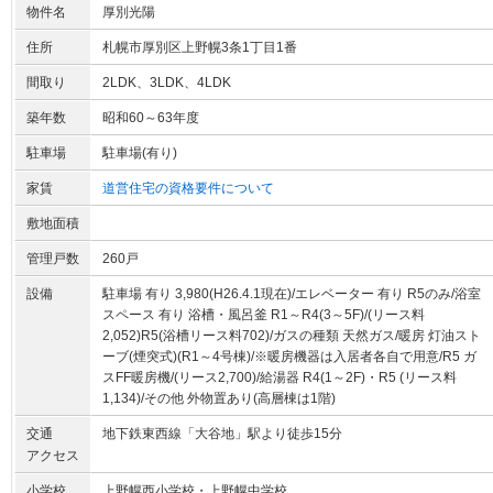
物件名
厚別光陽
住所
札幌市厚別区上野幌3条1丁目1番
間取り
2LDK、3LDK、4LDK
築年数
昭和60～63年度
駐車場
駐車場(有り)
家賃
道営住宅の資格要件について
敷地面積
管理戸数
260戸
設備
駐車場 有り 3,980(H26.4.1現在)/エレベーター 有り R5のみ/浴室
スペース 有り 浴槽・風呂釜 R1～R4(3～5F)/(リース料
2,052)R5(浴槽リース料702)/ガスの種類 天然ガス/暖房 灯油スト
ーブ(煙突式)(R1～4号棟)/※暖房機器は入居者各自で用意/R5 ガ
スFF暖房機/(リース2,700)/給湯器 R4(1～2F)・R5 (リース料
1,134)/その他 外物置あり(高層棟は1階)
交通
地下鉄東西線「大谷地」駅より徒歩15分
アクセス
小学校
上野幌西小学校・上野幌中学校